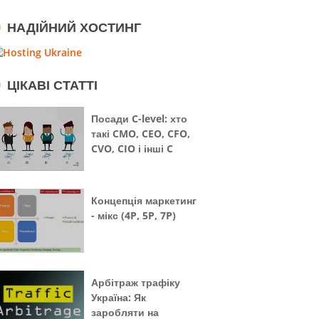
НАДІЙНИЙ ХОСТИНГ
ЦІКАВІ СТАТТІ
Посади C-level: хто
такі CMO, CEO, CFO,
CVO, CIO і інші C
Концепція маркетинг
- мікс (4P, 5P, 7P)
Арбітраж трафіку
Україна: Як
заробляти на