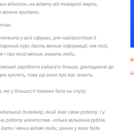
 відносин, на відміну від товарної марки,
не можна продати.
 план.
ежити у всіх сферах, але найпростіше її
піарений курс дасть менше інформації, ніж той,
ше і про який менше знають люди.
омпанії заробляти набагато більше, докладаючи до
Б
но куплять, тому що вони про вас знають.
які у більшості повинні бути на слуху:
дальний дизайнер, який знає свою роботу. І у
на роботу агентства - кілька мільйонів рублів.
ати і менш відомі люди, цінник у яких буде