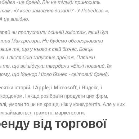
ебедєв - це бренд. Він не тільки приносить
нтам. «У кого замовляв дизайн? - У Лебедєва »,
А це вигідно.
авряд чи пропустили осінній ажіотаж, який був
нора Макгрегора. Не будемо обговорювати
іше те, що у нього є свій бізнес. Боєць
кі. І після бою запустив продаж. Пляшки
 те, що всі відгуки твердили «Віскі поганий, їм
ому, що Коннор і його бізнес - світовий бренд.
ки історій. І Apple, і Microsoft, і Яндекс, і
за кордоном. І якщо розібрати продукти цих фірм,
алі, умови то чи не краще, ніж у конкурентів. Але у них
им займаються грамотні маркетологи.
енду від торгової