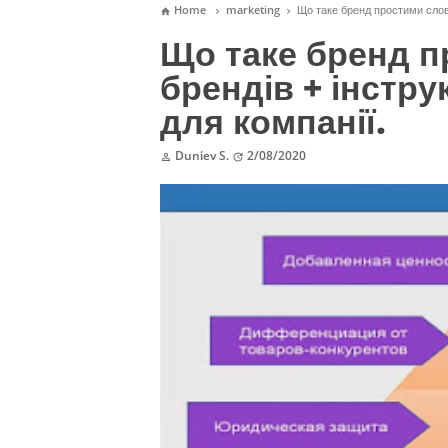
Home
marketing
Що таке бренд простими слова



Що таке бренд п
брендів + інстру
для компанії.
Duniev S.
2/08/2020

