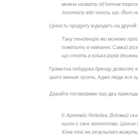
можна назвати об'єктом торгових
логотипу або чогось ще. Його 
Цінність продукту відходить на другий
Таку тенденцію ми можемо прост
помітити в навчанні. Самий роз
що стоїть в кілька разів дешев
Грамотна побудова бренду дозволяє к
цього менше зусиль. Адже люди все од
Давайте поговоримо про два приклади, 
Є Артемій Лебедєв. Відомий скан
нього є своє агентство. Цінник 
Хоча той же результат можуть д