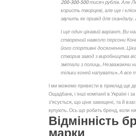
200-300-500 тисяч рублів. Але Л
користь творцеві, але ще і кліє
звучить як привід для скандалу. 
І ще один цікавий варіант. Ви н
створений навколо персони Кон
його спортивні досягнення. Цікав
створив завод з виробництва віс
змітали з полиць. Незважаючи на
тільки коней напувати». А все т
І ми можемо привести в приклад ще десят
Ощадбанк, і інші компанії в Україні і 
з'ясується, що ціни завищені, та й взаг
купують. Ось що робить бренд, коли н
Відмінність бр
марки