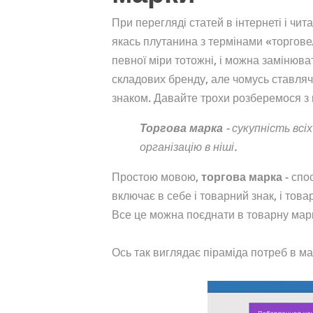
При перегляді статей в інтернеті і чита
якась плутанина з термінами «торговел
певної міри тотожні, і можна замінюва
складових бренду, але чомусь ставляч
знаком. Давайте трохи розберемося з
Торгова марка
- сукупність всі
організацію в ніші.
Простою мовою,
торгова марка
- спос
включає в себе і товарний знак, і товар,
Все це можна поєднати в товарну марк
Ось так виглядає піраміда потреб в ма