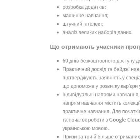
розробка додатків;
машинне навчання;
штучний інтелект;
аналіз великих наборів даних.
Що отримають учасники про
60 днів безкоштовного доступу до
Практичний досвід та бейджі нави
підтверджують наявність у спеціа
що допоможе у розвитку кар’єри 
Індивідуальні напрями навчання,
напрям навчання містить колекції
практичне навчання. Для початк
та початок роботи з Google Cloud
українською мовою.
Призи за три й більше отриманих