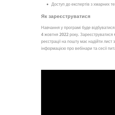
Доступ до експертів з хмарних те
Як зареєструватися
Навчання у програмі буде відбуватися
4 жовтня 2022 року. Зареєструватися
реєстрації на пошту має надійти лист 
інформацією про вебінари та сесії пит