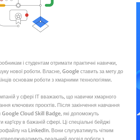
обникам і студентам отримати практичні навички,
шуку нової роботи. Власне, Google ставить за мету до
аїнців основам роботи з хмарними технологіями.
мпаній у сфері ІТ вважають, що навички хмарного
ння ключових проєктів. Після закінчення навчання
 Google Cloud Skill Badge, які допоможуть
и кар’єру в бажаній сфері. Ці спеціальні бейджі
рофайлу на LinkedIn. Вони слугуватимуть чітким
ідтверджуватимуть реальний досвід роботи з