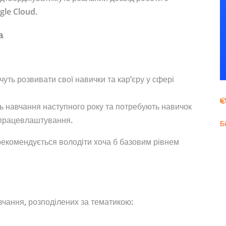
le Cloud.
а
очуть розвивати свої навички та кар’єру у сфері
ють навчання наступного року та потребують навичок
 працевлаштування.
Б
екомендується володіти хоча б базовим рівнем
чання, розподілених за тематикою: