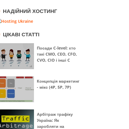
НАДІЙНИЙ ХОСТИНГ
ЦІКАВІ СТАТТІ
Посади C-level: хто
такі CMO, CEO, CFO,
CVO, CIO і інші C
Концепція маркетинг
- мікс (4P, 5P, 7P)
Арбітраж трафіку
Україна: Як
заробляти на