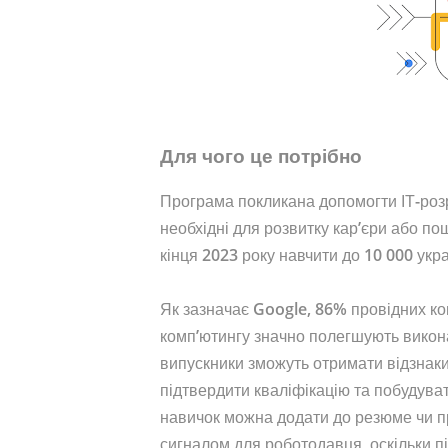
Для чого це потрібно
Програма покликана допомогти ІТ-розр
необхідні для розвитку кар’єри або по
кінця 2023 року навчити до 10 000 укр
Як зазначає Google, 86% провідних ко
комп’ютингу значно полегшують викона
випускники зможуть отримати відзнаки
підтвердити кваліфікацію та побудуват
навичок можна додати до резюме чи п
сигналом для роботодавця, оскільки п