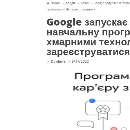
Home
google
news
Google запускає в Укра




та не тільки [Як зареєструватися]
Google запускає
навчальну прогр
хмарними техноло
зареєструватися
Duniev S.
9/17/2022

