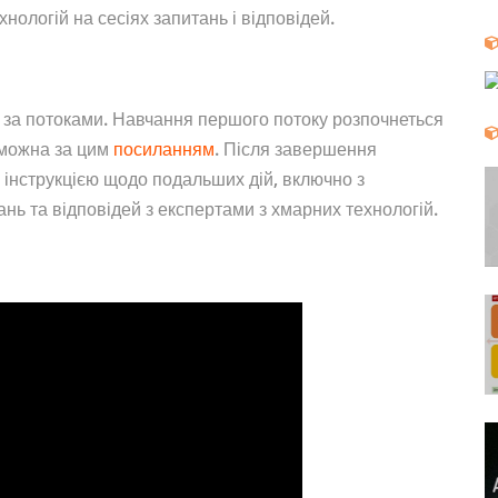
хнологій на сесіях запитань і відповідей.
 за потоками. Навчання першого потоку розпочнеться
 можна за цим
посиланням
. Після завершення
з інструкцією щодо подальших дій, включно з
ань та відповідей з експертами з хмарних технологій.