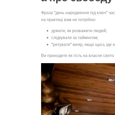
Фраза “день народження під ключ” част
на практиці вам не потрібно:
думати, як розважити людей;
слідкувати за таймінгом;
“рятувати” вечір, якщо щось іде н
Ви приходите як гість на власне свято 