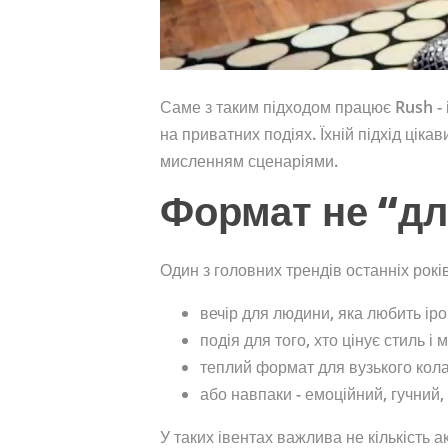
Саме з таким підходом працює Rush - і
на приватних подіях. Їхній підхід цікав
мисленням сценаріями.
Формат не “для
Один з головних трендів останніх років 
вечір для людини, яка любить іро
подія для того, хто цінує стиль і 
теплий формат для вузького кола
або навпаки - емоційний, гучний,
У таких івентах важлива не кількість а