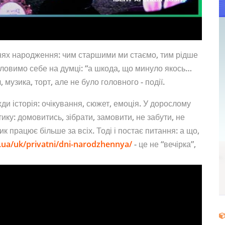
нях народження: чим старшими ми стаємо, тим рідше
 ловимо себе на думці: “а шкода, що минуло якось…
, музика, торт, але не було головного - події.
ди історія: очікування, сюжет, емоція. У дорослому
тику: домовитись, зібрати, замовити, не забути, не
ик працює більше за всіх. Тоді і постає питання: а що,
n.ua/uk/privatni/dni-narodzhennya/
- це не “вечірка”,