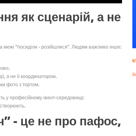
ня як сценарій, а не
а межі “посиділи - розійшлися”. Людям важливо інше:
ково.
Б
ї, а не її координатором.
ки фото з тортом.
ють у професійному івент-середовищі:
 створюють.
” - це не про пафос,