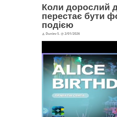
Коли дорослий 
перестає бути ф
подією
Duniev S.
2/01/2026

