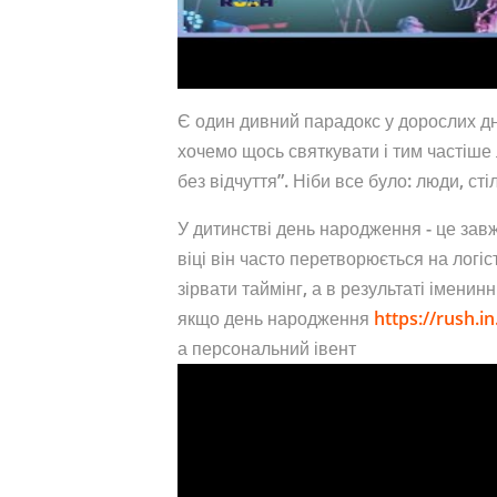
Є один дивний парадокс у дорослих д
хочемо щось святкувати і тим частіше
без відчуття”. Ніби все було: люди, стіл
У дитинстві день народження - це завж
віці він часто перетворюється на логіс
зірвати таймінг, а в результаті іменинн
якщо день народження
https://rush.i
а персональний івент