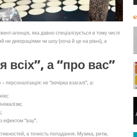
вент-агенція, яка давно спеціалізується в тому числі
ий не декораціями чи шоу (хоча й це на рівні), а
 всіх”, а “про вас”
– персоналізація: не “вечірка взагалі”, а:
нію;
мінімалізм;
;
 з ефектом “вау”.
ктивностей, а точність попадання. Музика, ритм,