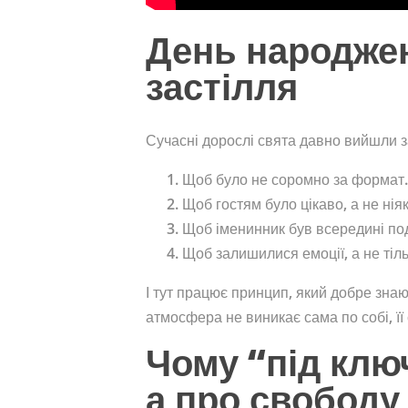
День народжен
застілля
Сучасні дорослі свята давно вийшли з
Щоб було не соромно за формат.
Щоб гостям було цікаво, а не нія
Щоб іменинник був всередині поді
Щоб залишилися емоції, а не тіль
І тут працює принцип, який добре зна
атмосфера не виникає сама по собі, її
Чому “під ключ
а про свободу