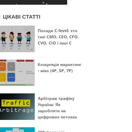
ЦІКАВІ СТАТТІ
Посади C-level: хто
такі CMO, CEO, CFO,
CVO, CIO і інші C
Концепція маркетинг
- мікс (4P, 5P, 7P)
Арбітраж трафіку
Україна: Як
заробляти на
цифрових потоках