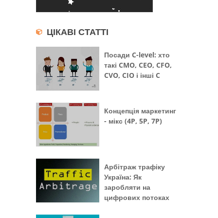
ЦІКАВІ СТАТТІ
Посади C-level: хто
такі CMO, CEO, CFO,
CVO, CIO і інші C
Концепція маркетинг
- мікс (4P, 5P, 7P)
Арбітраж трафіку
Україна: Як
заробляти на
цифрових потоках