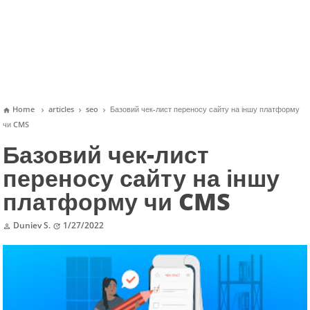
Home
articles
seo
Базовий чек-лист переносу сайту на іншу платформу




чи CMS
Базовий чек-лист
переносу сайту на іншу
платформу чи CMS
Duniev S.
1/27/2022

