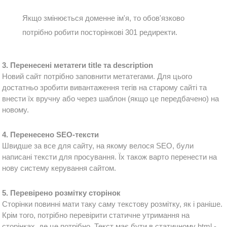
Якщо з
мінюється доменне 
ім'я, то обов'язково 
потрібно робити посторінкові 301 редиректи.
3. Перенесені метатеги title та description
Новий сайт потрібно заповнити метатегами. Для цього 
достатньо зробити вивантаження тегів на старому сайті та 
внести їх вручну або через шаблон (якщо це передбачено) на 
новому.
4. Перенесено SEO-тексти
Швидше за все для сайту, на якому велося SEO, були 
написані тексти для просування. Їх також варто перенести на 
нову систему керування сайтом.
5. Перевірено розмітку сторінок
Сторінки повинні мати таку саму текстову розмітку, як і раніше. 
Крім того, потрібно перевірити статичне утримання на 
сторінках, де це потрібно. Текст має бути в статичному html - 