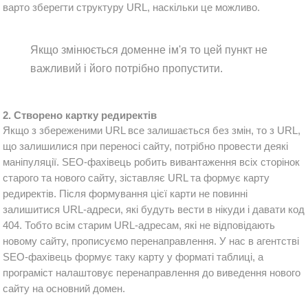
варто зберегти структуру URL, наскільки це можливо. 
Якщо змінюється доменне ім'я то цей пункт не
важливий і його потрібно пропустити.
2. Створено картку редиректів
Якщо з збереженими URL все залишається без змін, то з URL, 
що залишилися при переносі сайту, потрібно провести деякі 
маніпуляції. SEO-фахівець робить вивантаження всіх сторінок 
старого та нового сайту, зіставляє URL та формує карту 
редиректів. Після формування цієї карти не повинні 
залишитися URL-адреси, які будуть вести в нікуди і давати код 
404. Тобто всім старим URL-адресам, які не відповідають 
новому сайту, прописуємо перенаправлення. У нас в агентстві 
SEO-фахівець формує таку карту у форматі таблиці, а 
програміст налаштовує перенаправлення до виведення нового 
сайту на основний домен.