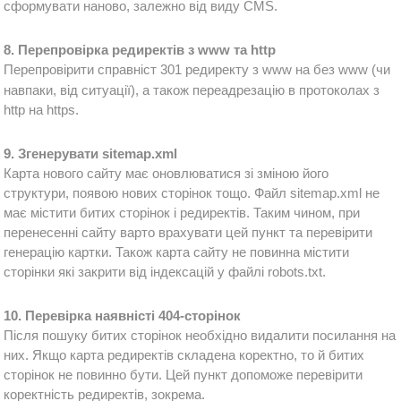
сформувати наново, залежно від виду CMS.
8. Перепровірка редиректів з www та http
Перепровірити справніст 301 редиректу з www на без
 www (чи 
навпаки, від ситуації), а також переадрезацію в протоколах з 
http на 
https.
9. Згенерувати sitemap.xml
Карта нового сайту має оновлюватися зі зміною його 
структури, появою нових сторінок тощо. Файл 
sitemap.xml не
має містити битих сторінок і редиректів. Таким чином, при 
перенесенні сайту варто врахувати цей пункт та перевірити 
генерацію картки. Також карта сайту не повинна містити 
сторінки які закрити від індексацій у файлі 
robots.txt.
10. Перевірка наявністі 404-сторінок
Після пошуку битих сторінок необхідно видалити посилання на 
них. Якщо карта редиректів складена коректно, то й битих 
сторінок не повинно бути. Цей пункт допоможе перевірити 
коректність редиректів, зокрема.