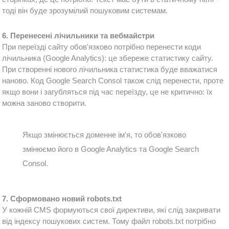
тоді він буде зрозумілий пошуковим системам.
6. Перенесені лічильники та вебмайстри
При переїзді сайту обов'язково потрібно перенести коди 
лічильника (Google Analytics): це збереже статистику сайту. 
При створенні нового лічильника статистика буде вважатися 
наново. Код Google Search Consol також слід перенести, проте 
якщо вони і загубляться під час переїзду, це не критично: їх 
можна заново створити.
Якщо з
мінюється доменне 
ім'я, то обов'язково 
змінюємо його в 
Google Analytics та 
Google Search 
Consol.
7. Сформовано новий robots.txt
У кожній CMS формуються свої директиви, які слід закривати 
від індексу пошукових систем. Тому файл robots.txt потрібно 