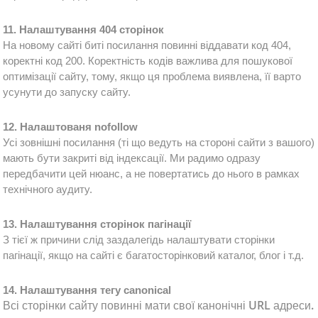
11. Налаштування 404 сторінок
На новому сайті биті посилання повинні віддавати код 404, 
коректні код 200. Коректність кодів важлива для пошукової 
оптимізації сайту, тому, якщо ця проблема виявлена, її варто 
усунути до запуску сайту.
12. Налаштованя nofollow
Усі зовнішні посилання (ті що ведуть на стороні сайти з вашого) 
мають бути закриті від індексації. Ми радимо одразу 
передбачити цей нюанс, а не повертатись до нього в рамках 
технічного аудиту.
13. Налаштування сторінок пагінації
З тієї ж причини слід заздалегідь налаштувати сторінки 
пагінації, якщо на сайті є багатосторінковий каталог, блог і т.д. 
14. Налаштування тегу 
canonical
Всі сторінки сайту повинні мати свої канонічні URL адреси.