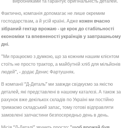
виробниками та гарантує оригінальність деталей.
Фактично, компанія допомагає не лише окремим
господарствам, а й усій країні. Адже
кожен вчасно
зібраний гектар врожаю - це крок до стабільності
економіки та впевненості українців у завтрашньому
дні
.
"Ми працюємо з думкою, що за кожним нашим клієнтом
стоїть не просто трактор, а майбутній хліб для мільйонів
людей", - додає Денис Фартушняк.
В компанії “Д-Деталь” ми завжди свідкуємо за якістю
деталей, які представлені в нашому каталозі. А також за
рахунок вже декількох складів по Україні ми постійно
тримаємо складський запас, тому готові відправляти
замовлені запчастини безпосередньо день в день.
Місія “Д-Деталі” звучить просто:
"щоб врожай був