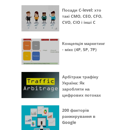
Посади C-level: хто
такі CMO, CEO, CFO,
CVO, CIO і інші C
Концепція маркетинг
- мікс (4P, 5P, 7P)
Арбітраж трафіку
Україна: Як
заробляти на
цифрових потоках
200 факторів
ранжирування в
Google