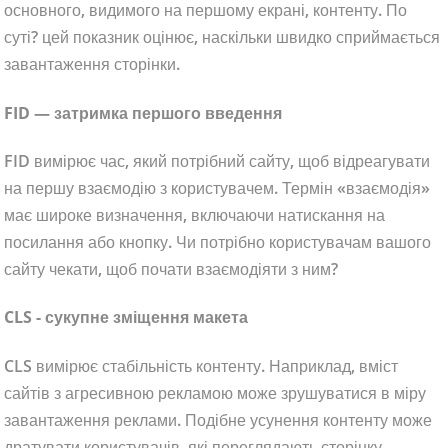
основного, видимого на першому екрані, контенту. По
суті? цей показник оцінює, наскільки швидко сприймається
завантаження сторінки.
FID — затримка першого введення
FID вимірює час, який потрібний сайту, щоб відреагувати
на першу взаємодію з користувачем. Термін «взаємодія»
має широке визначення, включаючи натискання на
посилання або кнопку. Чи потрібно користувачам вашого
сайту чекати, щоб почати взаємодіяти з ним?
CLS - сукупне зміщення макета
CLS вимірює стабільність контенту. Наприклад, вміст
сайтів з агресивною рекламою може зрушуватися в міру
завантаження реклами. Подібне усунення контенту може
дратувати користувачів, які переглядають сторінку.