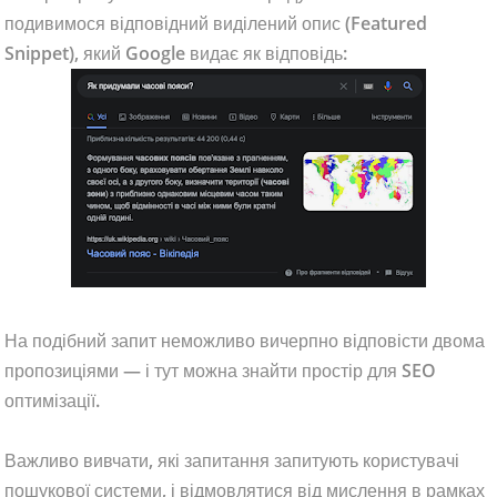
подивимося відповідний виділений опис (Featured
Snippet), який Google видає як відповідь:
На подібний запит неможливо вичерпно відповісти двома
пропозиціями — і тут можна знайти простір для SEO
оптимізації.
Важливо вивчати, які запитання запитують користувачі
пошукової системи, і відмовлятися від мислення в рамках