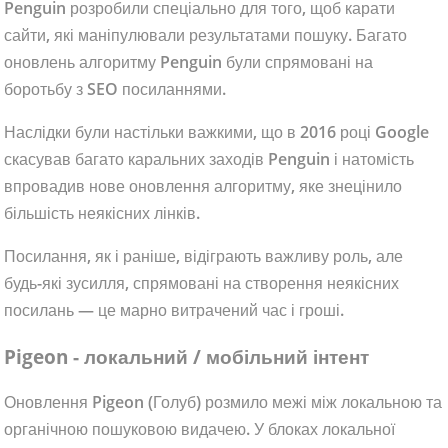
Penguin розробили спеціально для того, щоб карати
сайти, які маніпулювали результатами пошуку. Багато
оновлень алгоритму Penguin були спрямовані на
боротьбу з SEO посиланнями.
Наслідки були настільки важкими, що в 2016 році Google
скасував багато каральних заходів Penguin і натомість
впровадив нове оновлення алгоритму, яке знецінило
більшість неякісних лінків.
Посилання, як і раніше, відіграють важливу роль, але
будь-які зусилля, спрямовані на створення неякісних
посилань — це марно витрачений час і гроші.
Pigeon - локальний / мобільний інтент
Оновлення Pigeon (Голуб) розмило межі між локальною та
органічною пошуковою видачею. У блоках локальної