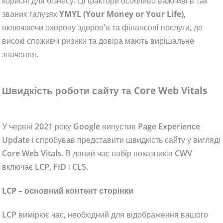
корисні для бізнесу. Ці фактори особливо важливі в так
званих галузях
YMYL (Your Money or Your Life)
,
включаючи охорону здоров'я та фінансові послуги, де
високі споживчі ризики та довіра мають вирішальне
значення.
Швидкість роботи сайту та Core Web Vitals
У червні 2021 року Google випустив Page Experience
Update і спробував представити швидкість сайту у вигляді
Core Web Vitals. В даний час набір показників CWV
включає LCP, FID і CLS.
LCP – основний контент сторінки
LCP вимірює час, необхідний для відображення вашого