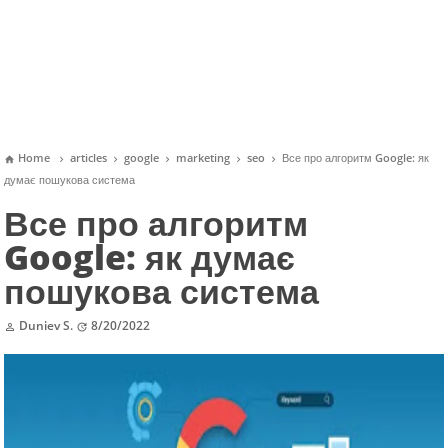
Home
articles
google
marketing
seo
Все про алгоритм Google: як






думає пошукова система
Все про алгоритм
Google: як думає
пошукова система
Duniev S.
8/20/2022

