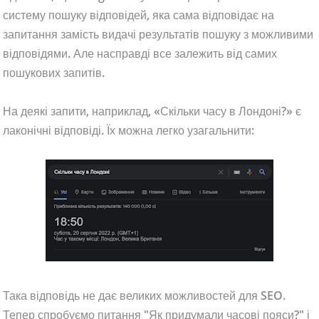
систему пошуку відповідей, яка сама відповідає на
запитання замість видачі результатів пошуку з можливими
відповідями. Але насправді все залежить від самих
пошукових запитів.
На деякі запити, наприклад, «Скільки часу в Лондоні?» є
лаконічні відповіді. Їх можна легко узагальнити:
Така відповідь не дає великих можливостей для SEO.
Тепер спробуємо питання "Як придумали часові пояси?" і