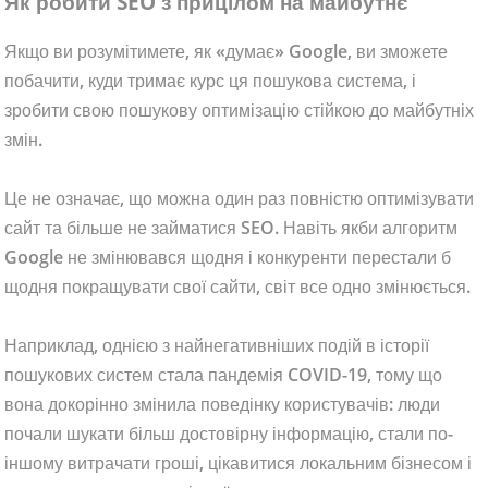
Як робити SEO з прицілом на майбутнє
Якщо ви розумітимете, як «думає» Google, ви зможете
побачити, куди тримає курс ця пошукова система, і
зробити свою пошукову оптимізацію стійкою до майбутніх
змін.
Це не означає, що можна один раз повністю оптимізувати
сайт та більше не займатися SEO. Навіть якби алгоритм
Google не змінювався щодня і конкуренти перестали б
щодня покращувати свої сайти, світ все одно змінюється.
Наприклад, однією з найнегативніших подій в історії
пошукових систем стала пандемія COVID-19, тому що
вона докорінно змінила поведінку користувачів: люди
почали шукати більш достовірну інформацію, стали по-
іншому витрачати гроші, цікавитися локальним бізнесом і