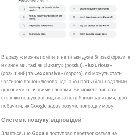
Відразу ж можна помітити не тільки дуже близькі фрази, а
й синоніми, такі як «luxury» (розкіш), «luxurious»
(розкішний) та «expensive» (дорого), які можуть стати
частиною вашої ключової ідеї або навіть більш вдалими
цільовими ключовими словами. Ви можете вивчати
сторінки пошукової видачі за потрібними запитами, щоб
побачити, як Google зараз розуміє природну мову.
Система пошуку відповідей
Здається, що Google поступово перетворюється на