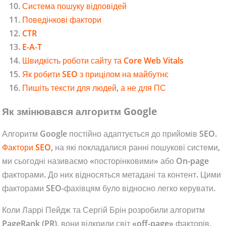
Система пошуку відповідей
Поведінкові фактори
CTR
E-A-T
Швидкість роботи сайту та Core Web Vitals
Як робити SEO з прицілом на майбутнє
Пишіть тексти для людей, а не для ПС
Як змінювався алгоритм Google
Алгоритм Google постійно адаптується до прийомів SEO.
Фактори SEO
, на які покладалися ранні пошукові системи,
ми сьогодні називаємо «посторінковими» або On-page
факторами. До них відносяться метадані та контент. Цими
факторами SEO-фахівцям було відносно легко керувати.
Коли Ларрі Пейдж та Сергій Брін розробили алгоритм
PageRank (PR), вони відкрили світ «off-page» факторів,