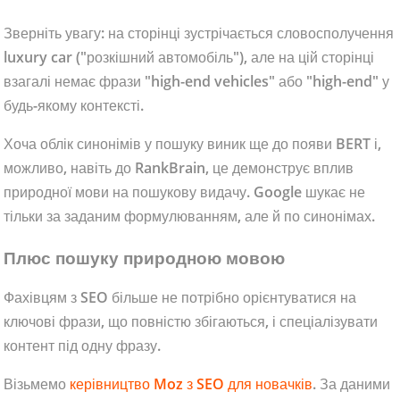
Зверніть увагу: на сторінці зустрічається словосполучення
luxury car ("розкішний автомобіль"), але на цій сторінці
взагалі немає фрази "high-end vehicles" або "high-end" у
будь-якому контексті.
Хоча облік синонімів у пошуку виник ще до появи BERT і,
можливо, навіть до RankBrain, це демонструє вплив
природної мови на пошукову видачу. Google шукає не
тільки за заданим формулюванням, але й по синонімах.
Плюс пошуку природною мовою
Фахівцям з SEO більше не потрібно орієнтуватися на
ключові фрази, що повністю збігаються, і спеціалізувати
контент під одну фразу.
Візьмемо
керівництво Moz з SEO для новачків
. За даними