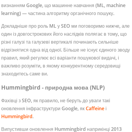
визнанням Google, що машинне навчання (ML, machine
learning) — частина алгоритму органічного пошуку.
Докладніше про роль ML у SEO ми поговоримо нижче, але
один із довгострокових його наслідків полягає в тому, що
різні галузі та галузеві вертикалі починають сильніше
відрізнятися одна від одної. Більше не існує єдиного зводу
правил, який регулює всі варіанти пошукової видачі, і
важливо розуміти, в якому конкурентному середовищі
знаходитесь саме ви.
Hummingbird - природна мова (NLP)
Фахівці з SEO, як правило, не беруть до уваги такі
оновлення інфраструктури Google, як
Caffeine
і
Hummingbird
.
Випустивши оновлення Hummingbird наприкінці 2013