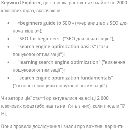
Keyword Explorer, ця сторінка ранжується майже по 2000
ключових фраз, включаючи:
«beginners guide to SEO» («керівництво з SEO для
початківців»);
"SEO for beginners" ("SEO для початківців");
"search engine optimization basics" ("ази
пошукової оптимізації");
"learning search engine optimization" ("вивчення
пошукової оптимізації");
"search engine optimization fundamentals"
("основні принципи пошукової оптимізації").
Чи автори цієї статті орієнтувалися на всі ці 2 000
ключових фраз (або навіть на п'ять з них), коли писали її?
Ні.
Вони провели дослідження і знали про важливі варіанти