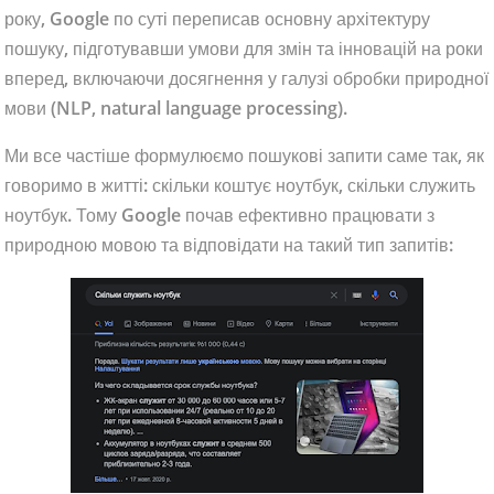
року, Google по суті переписав основну архітектуру
пошуку, підготувавши умови для змін та інновацій на роки
вперед, включаючи досягнення у галузі обробки природної
мови (NLP, natural language processing).
Ми все частіше формулюємо пошукові запити саме так, як
говоримо в житті: скільки коштує ноутбук, скільки служить
ноутбук. Тому Google почав ефективно працювати з
природною мовою та відповідати на такий тип запитів: