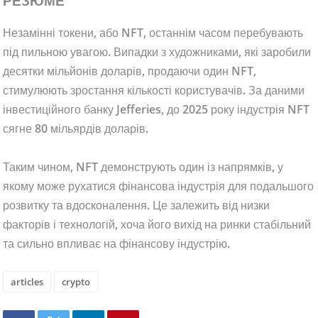
РЕЗЮМЕ
Незамінні токени, або NFT, останнім часом перебувають
під пильною увагою. Випадки з художниками, які заробили
десятки мільйонів доларів, продаючи один NFT,
стимулюють зростання кількості користувачів. За даними
інвестиційного банку Jefferies, до 2025 року індустрія NFT
сягне 80 мільярдів доларів.
Таким чином, NFT демонструють один із напрямків, у
якому може рухатися фінансова індустрія для подальшого
розвитку та вдосконалення. Це залежить від низки
факторів і технологій, хоча його вихід на ринки стабільний
та сильно впливає на фінансову індустрію.
articles
crypto