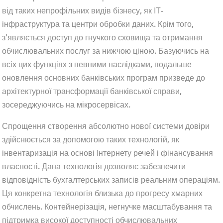
від таких непрофільних видів бізнесу, як ІТ-
інфраструктура та центри обробки даних. Крім того,
з'являється доступ до гнучкого сховища та отримання
обчислювальних послуг за нижчою ціною. Базуючись на
всіх цих функціях з певними наслідками, подальше
оновлення основних банківських програм призведе до
архітектурної трансформації банківської справи,
зосереджуючись на мікросервісах.
Спрощення створення абсолютно нової системи довіри
здійснюється за допомогою таких технологій, як
інвентаризація на основі Інтернету речей і фінансування
власності. Дана технологія дозволяє забезпечити
відповідність бухгалтерських записів реальним операціям.
Ця конкретна технологія близька до прогресу хмарних
обчислень. Контейнерізація, негнучке масштабування та
підтримка високої доступності обчислювальних