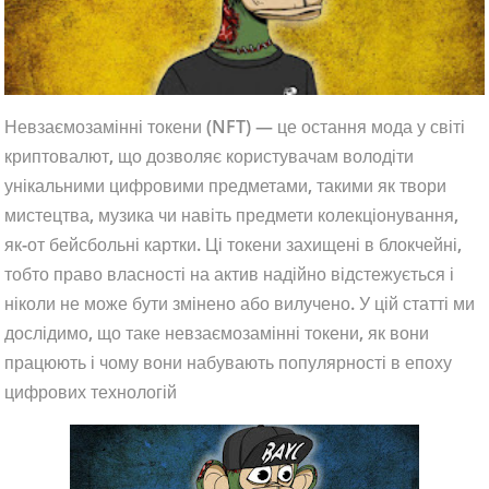
Невзаємозамінні токени (NFT) — це остання мода у світі
криптовалют, що дозволяє користувачам володіти
унікальними цифровими предметами, такими як твори
мистецтва, музика чи навіть предмети колекціонування,
як-от бейсбольні картки. Ці токени захищені в блокчейні,
тобто право власності на актив надійно відстежується і
ніколи не може бути змінено або вилучено. У цій статті ми
дослідимо, що таке невзаємозамінні токени, як вони
працюють і чому вони набувають популярності в епоху
цифрових технологій