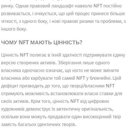
ринку. Однак правовий ландшафт навколо NFT постійно
розвивається, і очікується, що цей процес принесе більше
чіткості, з одного боку, і нові правові ризики та проблеми, з
іншого боку.
ЧОМУ NFT МАЮТЬ ЦІННІСТЬ?
Цінність NFT полягає в їхній здатності підтримувати єдину
версію створених активів. Зберігання лише одного
власника одночасно означає, що ніхто не може змінити
власника або карбувати той самий NFT у блокчейні. Цей
дефіцит призводить до того, що творці/власники NFT
отримують можливість встановлювати власні ставки для
своїх активів. Крім того, цінність NFT від цифрових
художників демонструє їх автентичну оригінальність,
оскільки вони можуть продавати один високоцінний твір
замість багатьох ідентичних творів.