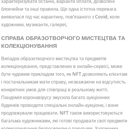
характеризувати останні, варіанти оплати, дозволені
блокчейни та інші правила. Ще одна істотна перевага
виявилася під час карантину, пов’язаного з Covid, коли
художники, музиканти, галереї,
СПРАВА ОБРАЗОТВОРЧОГО МИСТЕЦТВА ТА
КОЛЕКЦІОНУВАННЯ
Випадок образотворчого мистецтва та предметів
колекціонування, представлених в онлайн-сервісі, може
бути чудовим прикладом того, як NFT дозволяють клієнтам
і постачальникам мати справу, незважаючи на відсутність
конкретних умов для співпраці в реальному житті.
Пандемія коронавірусу змусила багато аукціонних
будинків проводити спеціальні онлайн-аукціони, і вони
продовжували працювати. NFT також використовуються
багатьма художниками, які готові продавати свої предмети
колекціонування безпосередньо покупцям. Художники