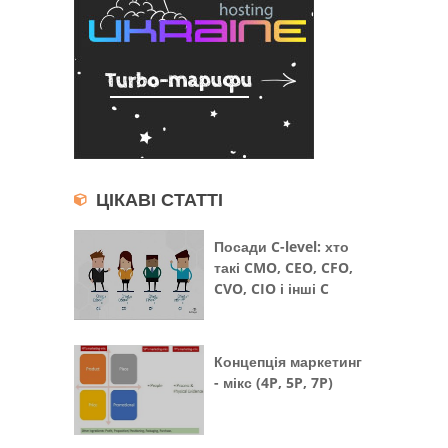
ЦІКАВІ СТАТТІ
Посади C-level: хто
такі CMO, CEO, CFO,
CVO, CIO і інші C
Концепція маркетинг
- мікс (4P, 5P, 7P)