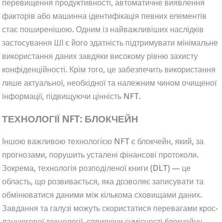
перевищення продуктивності, автоматичне виявлення
факторів або машинна ідентифікація певних елементів
стає поширенішою. Одним із найважливіших наслідків
застосування ШІ є його здатність підтримувати мінімальне
використання даних завдяки високому рівню захисту
конфіденційності. Крім того, це забезпечить використання
лише актуальної, необхідної та належним чином очищеної
інформації, підвищуючи цінність NFT.
ТЕХНОЛОГІЇ NFT: БЛОКЧЕЙН
Іншою важливою технологією NFT є блокчейн, який, за
прогнозами, порушить усталені фінансові протоколи.
Зокрема, технологія розподіленої книги (DLT) — це
область, що розвивається, яка дозволяє записувати та
обмінюватися даними між кількома сховищами даних.
Завдання та галузі можуть скористатися перевагами крос-
ланцюгової технології, сприяючи сумісності блокчейну.