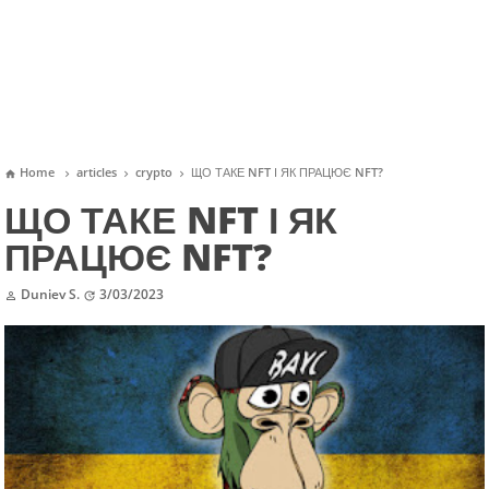
Home
articles
crypto
ЩО ТАКЕ NFT І ЯК ПРАЦЮЄ NFT?




ЩО ТАКЕ NFT І ЯК
ПРАЦЮЄ NFT?
Duniev S.
3/03/2023

